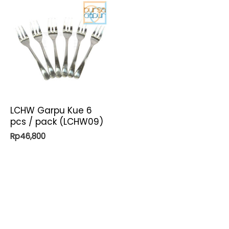
LCHW Garpu Kue 6
pcs / pack (LCHW09)
Rp
46,800