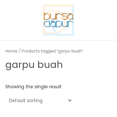
Skip
to
content
Home
/ Products tagged “garpu buah”
garpu buah
Showing the single result