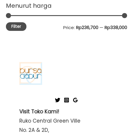
Menurut harga
Filter
M
M
Price:
Rp236,700
—
Rp338,000
i
a
n
x
p
p
r
r
i
i
c
c
e
e
Visit Toko Kami!
Ruko Central Green Ville
No. 2A & 2D,