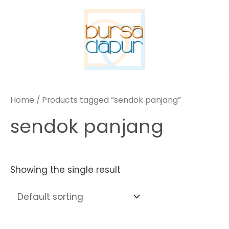
Skip
to
content
Home
/ Products tagged “sendok panjang”
sendok panjang
Showing the single result