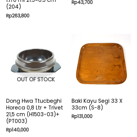
1.170 ml 21.5×6.5 cm
Rp
43,700
(204)
Rp
263,800
OUT OF STOCK
Dong Hwa Ttucbeghi
Baki Kayu Segi 33 X
Horeca 0,8 Ltr + Trivet
33cm (S-8)
21,5 cm (H1503-03)+
Rp
131,000
(PT003)
Rp
140,000