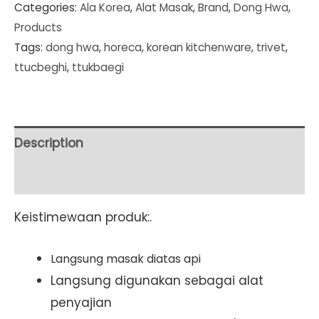
Categories:
Ala Korea
,
Alat Masak
,
Brand
,
Dong Hwa
,
Ceramic
Products
Pot
Tags:
dong hwa
,
horeca
,
korean kitchenware
,
trivet
,
Pink
ttucbeghi
,
ttukbaegi
Lilac
1.185
ml
23.5x7.5
Description
cm
Additional information
(CS005)
quantity
Keistimewaan produk:.
Langsung masak diatas api
Langsung digunakan sebagai alat
penyajian