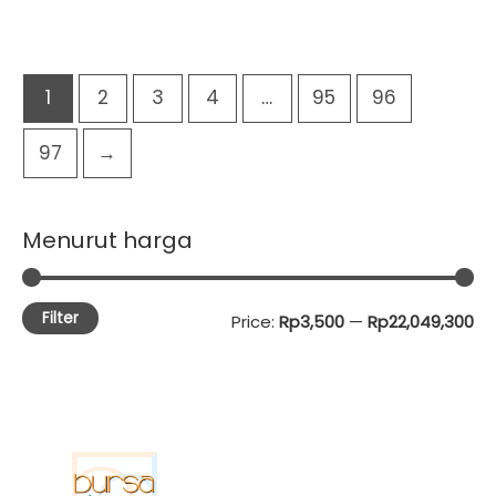
1
2
3
4
…
95
96
97
→
Menurut harga
Filter
M
M
Price:
Rp3,500
—
Rp22,049,300
i
a
n
x
p
p
r
r