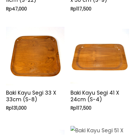
11cm (S-22)
x 30 cm (S-9)
Rp
47,000
Rp
117,500
Baki Kayu Segi 33 X
Baki Kayu Segi 41 X
33cm (S-8)
24cm (S-4)
Rp
131,000
Rp
117,500