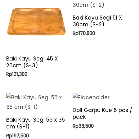
Baki Kayu Segi 51 X
30cm (S-2)
Rp
170,800
Baki Kayu Segi 45 X
26cm (S-3)
Rp
131,300
Doll Garpu Kue 6 pcs /
pack
Baki Kayu Segi 56 x 35
Rp
33,500
cm (S-1)
Rp
197,500