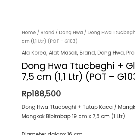
Home
/
Brand
/
Dong Hwa
/ Dong Hwa Ttucbeghi 
cm (1,1 Ltr) (POT – G103)
Ala Korea
,
Alat Masak
,
Brand
,
Dong Hwa
,
Pro
Dong Hwa Ttucbeghi + Gl
7,5 cm (1,1 Ltr) (POT – G10
Rp
188,500
Dong Hwa Ttucbeghi + Tutup Kaca / Mangk
Mangkok Bibimbap 19 cm x 7,5 cm (1 Ltr)
Diameter dalam: 16 cm