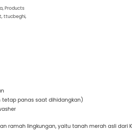
a
,
Products
t
,
ttucbeghi
,
an
tetap panas saat dihidangkan)
washer
han ramah lingkungan, yaitu tanah merah asli dari 