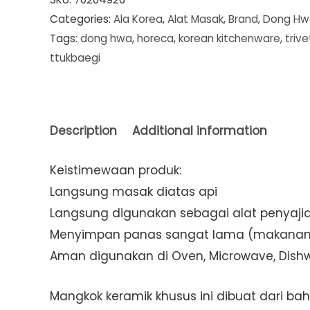
Categories:
Ala Korea
,
Alat Masak
,
Brand
,
Dong Hw
+
Tags:
dong hwa
,
horeca
,
korean kitchenware
,
trive
Glass
ttukbaegi
Cvr
19
X
7,5
Description
Additional information
cm
Keistimewaan produk:
(1,1
Langsung masak diatas api
Ltr)
Langsung digunakan sebagai alat penyaji
(POT
Menyimpan panas sangat lama (makanan 
-
Aman digunakan di Oven, Microwave, Dish
G103)
quantity
Mangkok keramik khusus ini dibuat dari ba