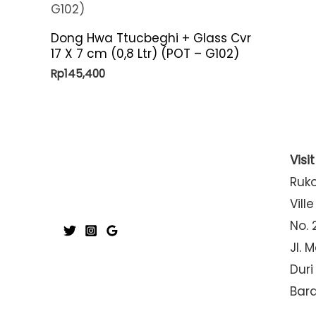
Dong Hwa Ttucbeghi + Glass Cvr
17 X 7 cm (0,8 Ltr) (POT – G102)
Rp
145,400
Visi
Ruk
Ville
No. 
Jl. 
Duri
Bar