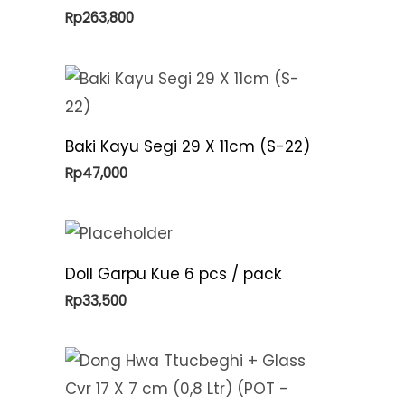
Rp
263,800
Baki Kayu Segi 29 X 11cm (S-22)
Rp
47,000
Doll Garpu Kue 6 pcs / pack
Rp
33,500