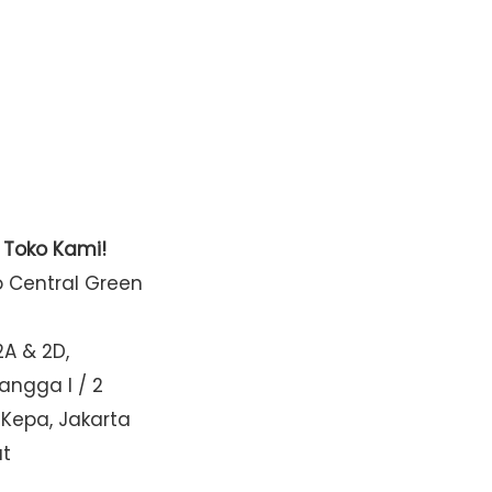
t Toko Kami!
o Central Green
2A & 2D,
Mangga I / 2
 Kepa, Jakarta
at