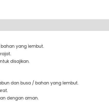
cm
Kayu
(SKCW-
175)
quantity
/ bahan yang lembut.
ajat.
tuk disajikan.
sabun dan busa / bahan yang lembut.
rat.
mpan dengan aman.