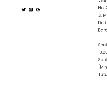
Ville
No. 
Jl. 
Duri
Bar
Seni
18.0
Sabt
(Mi
Tut