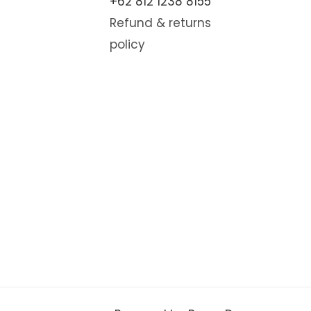
+62 812 1238 8155
Refund & returns
policy