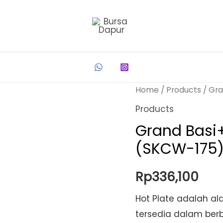
Home
/
Products
/ Gra
Products
Grand Basi
(SKCW-175
Rp
336,100
Hot Plate adalah a
tersedia dalam berb