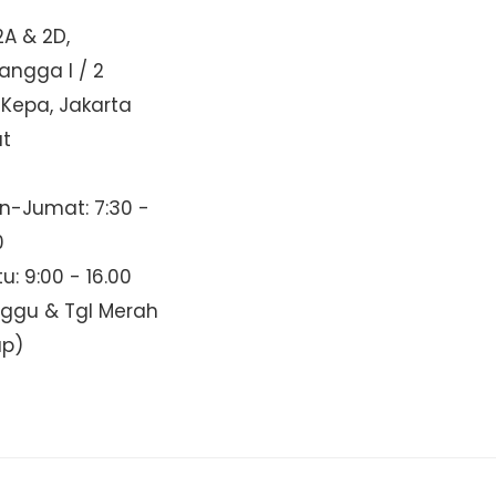
2A & 2D,
Mangga I / 2
 Kepa, Jakarta
at
n-Jumat: 7:30 -
0
u: 9:00 - 16.00
nggu & Tgl Merah
up)