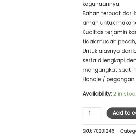
kegunaannya.
Bahan terbuat dari b
aman untuk makan
Kualitas terjamin ka
tidak mudah pecah, 
Untuk alasnya dari 
serta dilengkapi d
mengangkat saat h
Handle / pegangan t
Availability:
2 in stoc
Grand
Add to c
Basi+Tutup+Alas
17.5
SKU:
70201246
Categ