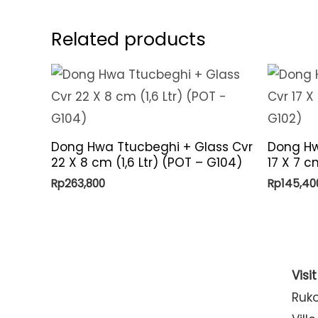
Related products
Dong Hwa Ttucbeghi + Glass Cvr
Dong Hw
22 X 8 cm (1,6 Ltr) (POT – G104)
17 X 7 c
Rp
263,800
Rp
145,40
Visi
Ruk