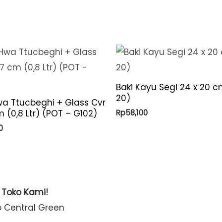
Baki Kayu Segi 24 x 20 c
20)
a Ttucbeghi + Glass Cvr
Rp
58,100
m (0,8 Ltr) (POT – G102)
0
t Toko Kami!
o Central Green