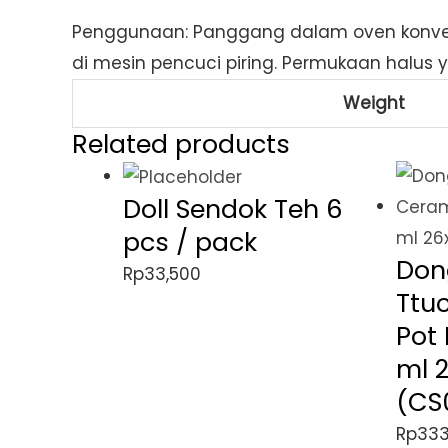
Penggunaan: Panggang dalam oven konven
di mesin pencuci piring. Permukaan halu
Weight
Related products
Doll Sendok Teh 6
pcs / pack
Don
Rp
33,500
Ttu
Pot 
ml 
(CS
Rp
333