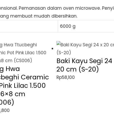
Set
sional. Pemanasan dalam oven microwave. Penyim
6
s yang membuat mudah dibersihkan.
Pcs
6000 g
quantity
Baki Kayu Segi 24 
g Hwa
20 cm (S-20)
cbeghi Ceramic
Rp
58,100
Pink Lilac 1.500
26×8 cm
006)
,800