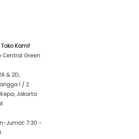
t Toko Kami!
o Central Green
2A & 2D,
Mangga I / 2
 Kepa, Jakarta
at
n-Jumat: 7:30 -
0