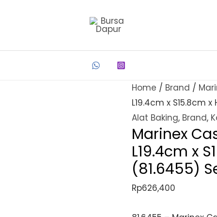
Home
/
Brand
/
Mari
L19.4cm x S15.8cm x 
Alat Baking
,
Brand
,
K
Marinex Cas
L19.4cm x S
(81.6455) S
Rp
626,400