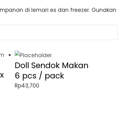
panan di lemari es dan freezer. Gunakan
Doll Sendok Makan
x
6 pcs / pack
Rp
43,700