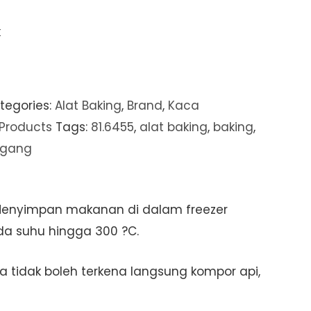
k
tegories:
Alat Baking
,
Brand
,
Kaca
Products
Tags:
81.6455
,
alat baking
,
baking
,
gang
enyimpan makanan di dalam freezer
a suhu hingga 300 ?C.
a tidak boleh terkena langsung kompor api,