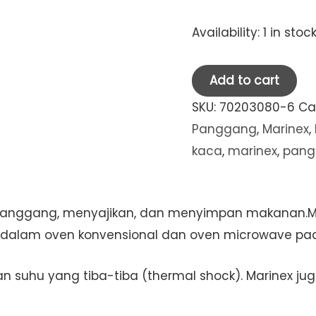
Availability:
1 in stoc
Marinex
Add to cart
Casserole
SKU:
70203080-6
Ca
Bulat
Panggang
,
Marinex
,
dgn
kaca
,
marinex
,
pang
Tutup
L19.4cm
x
manggang, menyajikan, dan menyimpan makanan.M
S15.8cm
 dalam oven konvensional dan oven microwave pad
x
H5.3cm
 suhu yang tiba-tiba (thermal shock). Marinex jug
(0.7L)
(81.6455)