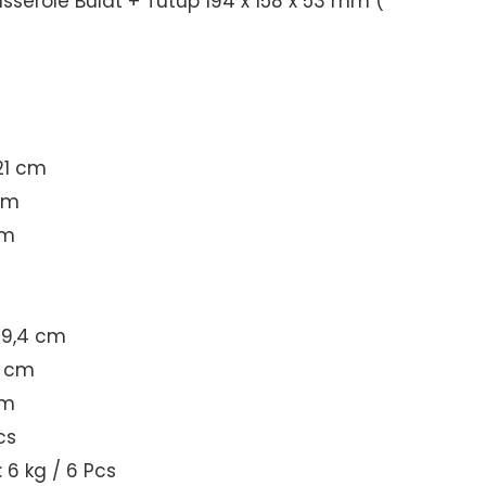
sserole Bulat + Tutup 194 x 158 x 53 mm (
21 cm
 cm
cm
19,4 cm
8 cm
cm
cs
 6 kg / 6 Pcs