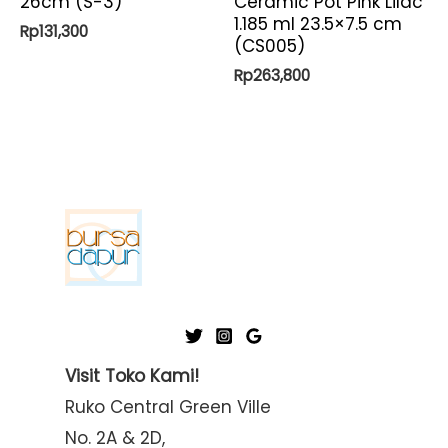
26cm (S-3)
Ceramic Pot Pink Lilac
1.185 ml 23.5×7.5 cm
Rp
131,300
(CS005)
Rp
263,800
Visit Toko Kami!
Ruko Central Green Ville
No. 2A & 2D,