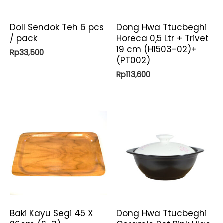
Doll Sendok Teh 6 pcs
Dong Hwa Ttucbeghi
/ pack
Horeca 0,5 Ltr + Trivet
19 cm (H1503-02)+
Rp
33,500
(PT002)
Rp
113,600
Baki Kayu Segi 45 X
Dong Hwa Ttucbeghi