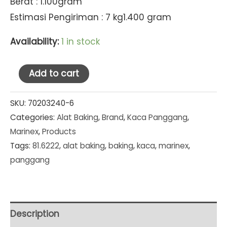
Berat : 1.100gram
Estimasi Pengiriman : 7 kg1.400 gram
Availability:
1 in stock
Marinex
Add to cart
Loyang
Segi
SKU:
70203240-6
Categories:
Alat Baking
,
Brand
,
Kaca Panggang
,
Empat
Marinex
,
Products
L24.8cm
Tags:
81.6222
,
alat baking
,
baking
,
kaca
,
marinex
,
x
panggang
S22.2cm
x
H5.2cm
(1.8L)
Description