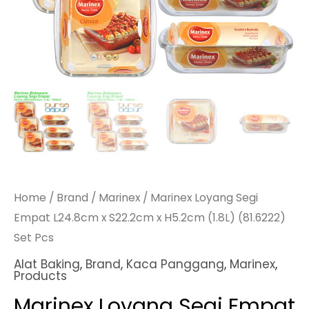
Home
/
Brand
/
Marinex
/ Marinex Loyang Segi
Empat L24.8cm x S22.2cm x H5.2cm (1.8L) (81.6222)
Set Pcs
Alat Baking
,
Brand
,
Kaca Panggang
,
Marinex
,
Products
Marinex Loyang Segi Empat