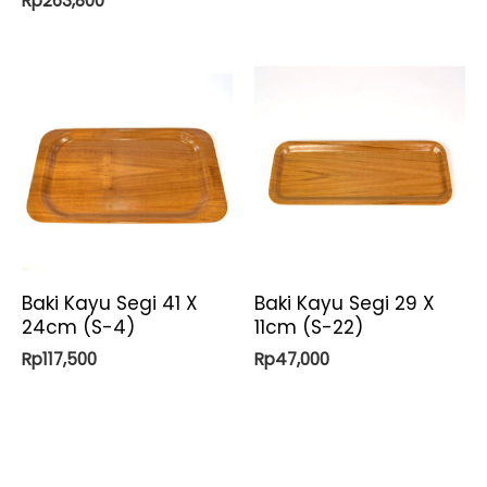
Rp
263,800
Baki Kayu Segi 41 X
Baki Kayu Segi 29 X
24cm (S-4)
11cm (S-22)
Rp
117,500
Rp
47,000