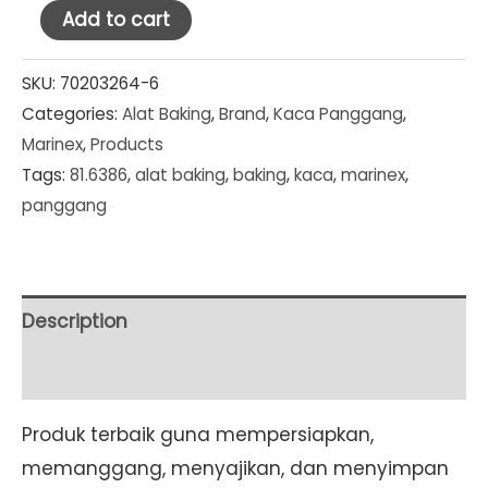
Marinex
Add to cart
Loyang
Souffle
SKU:
70203264-6
Categories:
Alat Baking
,
Brand
,
Kaca Panggang
,
Bulat
Marinex
,
Products
D18cm
Tags:
81.6386
,
alat baking
,
baking
,
kaca
,
marinex
,
x
panggang
H8.2cm
(1,4L)
(81.6386)
Set
Description
6
Additional information
Pcs
quantity
Produk terbaik guna mempersiapkan,
memanggang, menyajikan, dan menyimpan