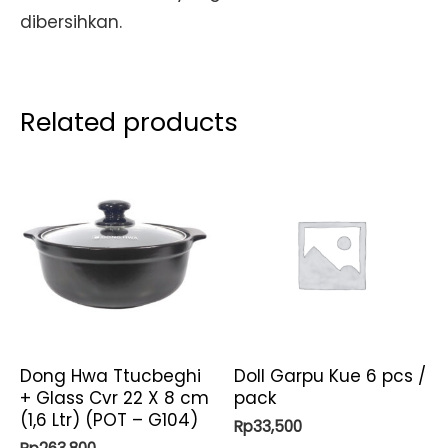
dibersihkan.
Related products
Dong Hwa Ttucbeghi
Doll Garpu Kue 6 pcs /
+ Glass Cvr 22 X 8 cm
pack
(1,6 Ltr) (POT – G104)
Rp
33,500