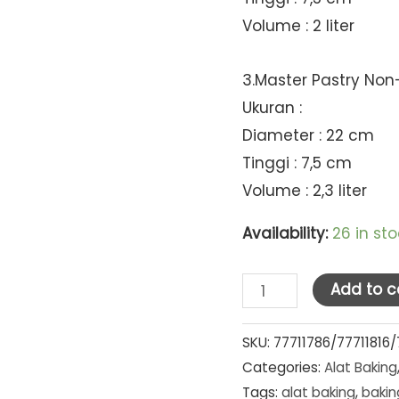
Volume : 2 liter
3.Master Pastry Non
Ukuran :
Diameter : 22 cm
Tinggi : 7,5 cm
Volume : 2,3 liter
Availability:
26 in st
Master
Add to c
Pastry
Non-
SKU:
77711786/77711816/
Categories:
Alat Baking
Stick
Tags:
alat baking
,
bakin
VALUE