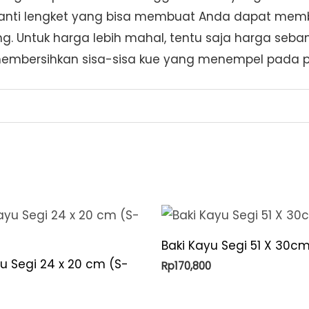
22
g anti lengket yang bisa membuat Anda dapat mem
cm
ang. Untuk harga lebih mahal, tentu saja harga s
quantity
 membersihkan sisa-sisa kue yang menempel pada 
Baki Kayu Segi 51 X 30cm
u Segi 24 x 20 cm (S-
Rp
170,800