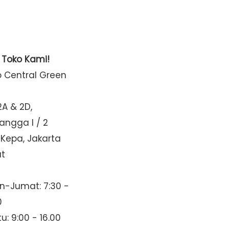
t Toko Kami!
o Central Green
2A & 2D,
Mangga I / 2
 Kepa, Jakarta
at
n-Jumat: 7:30 -
0
u: 9:00 - 16.00