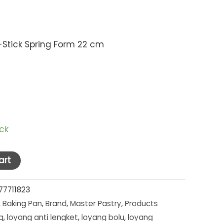
-Stick Spring Form 22 cm
ock
art
77711823
,
Baking Pan
,
Brand
,
Master Pastry
,
Products
g
,
loyang anti lengket
,
loyang bolu
,
loyang