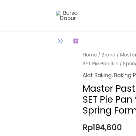
Home
/
Brand
/
Master
SET Pie Pan 9 in / Spr
Alat Baking
,
Baking 
Master Past
SET Pie Pan 
Spring For
Rp
194,600