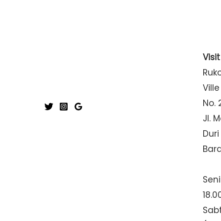
Visi
Ruk
Ville
No. 
Jl. 
Duri
Bar
Seni
18.0
Sabt