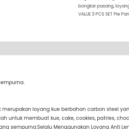
bongkar pasang
,
loyang
3
VALUE 3 PCS SET Pie Pan
PCS
SET
Pie
Pan
9
in
/
Spring
 Sempurna.
Form
20
/
ck merupakan loyang kue berbahan carbon steel ya
Spring
h untuk membuat kue, cake, cookies, patries, choc
Form
tang sempurna.Selalu Menggunakan Loyang Anti Le