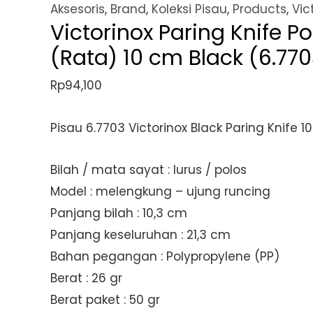
Aksesoris
,
Brand
,
Koleksi Pisau
,
Products
,
Vic
Victorinox Paring Knife Po
(Rata) 10 cm Black (6.770
Rp
94,100
Pisau 6.7703 Victorinox Black Paring Knife 1
Bilah / mata sayat : lurus / polos
Model : melengkung – ujung runcing
Panjang bilah : 10,3 cm
Panjang keseluruhan : 21,3 cm
Bahan pegangan : Polypropylene (PP)
Berat : 26 gr
Berat paket : 50 gr