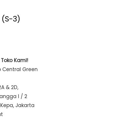
 (S-3)
t Toko Kami!
o Central Green
2A & 2D,
Mangga I / 2
 Kepa, Jakarta
at