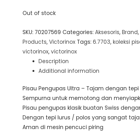
Out of stock
SKU:
70207569
Categories:
Aksesoris
,
Brand
Products
,
Victorinox
Tags:
6.7703
,
koleksi pi
victorinox
,
victorinox
Description
Additional information
Pisau Pengupas Ultra – Tajam dengan tepi l
Sempurna untuk memotong dan menyiapk
Pisau pengupas klasik buatan Swiss dengan 
Dengan tepi lurus / polos yang sangat t
Aman di mesin pencuci piring