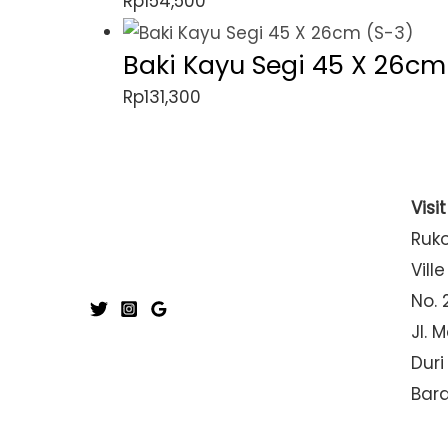
Rp
154,500
Baki Kayu Segi 45 X 26cm
Rp
131,300
Visi
Ruk
Ville
No. 
Jl. 
Duri
Bar