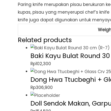
Paring knife merupakan pisau berukuran k
kupas, pisau yang menyerupai chef’s knife
knife juga dapat digunakan untuk menyay
Weigh
Related products
Baki Kayu Bulat Round 30
Rp
102,300
Dong Hwa Ttucbeghi + Glas
Rp
306,900
Doll Sendok Makan, Garpu