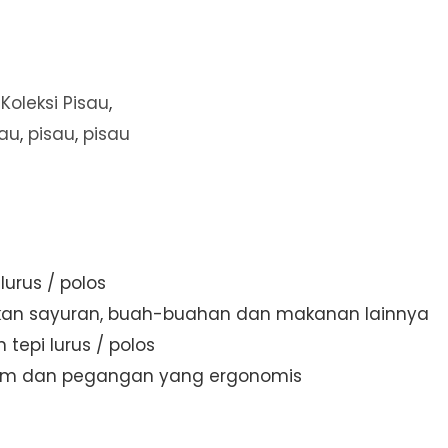
,
Koleksi Pisau
,
sau
,
pisau
,
pisau
urus / polos
an sayuran, buah-buahan dan makanan lainnya
tepi lurus / polos
ajam dan pegangan yang ergonomis