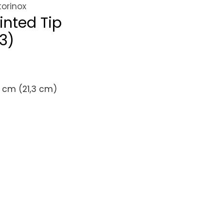
torinox
inted Tip
3)
0 cm (21,3 cm)