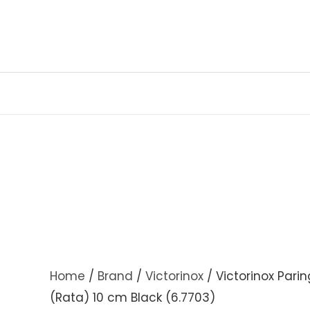
Skip
to
content
Home
/
Brand
/
Victorinox
/ Victorinox Parin
(Rata) 10 cm Black (6.7703)