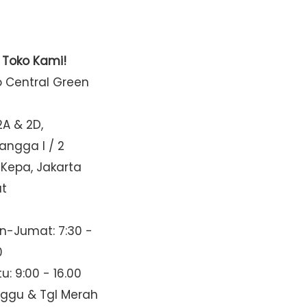
t Toko Kami!
o Central Green
2A & 2D,
Mangga I / 2
 Kepa, Jakarta
at
n-Jumat: 7:30 -
0
u: 9:00 - 16.00
nggu & Tgl Merah