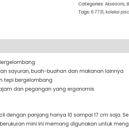
Categories:
Aksesoris
,
Pointed
Tags:
6.7731
,
koleksi pis
Tip
Wavy
Edge
(Bergerigi)
10
cm
 Bergelombang
Red
an sayuran, buah-buahan dan makanan lainnya
(6.7731)
an tepi bergelombang
quantity
tajam dan pegangan yang ergonomis
ecil dengan panjang hanya 10 sampai 17 cm saja. 
 berukuran mini ini memang digunakan untuk mengupa