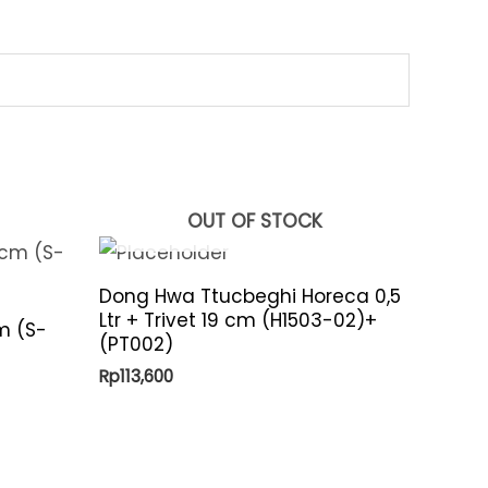
OUT OF STOCK
Dong Hwa Ttucbeghi Horeca 0,5
Ltr + Trivet 19 cm (H1503-02)+
m (S-
(PT002)
Rp
113,600