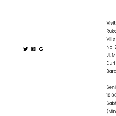
Visi
Ruk
Ville
No. 
Jl. 
Duri
Bar
Seni
18.0
Sabt
(Mi