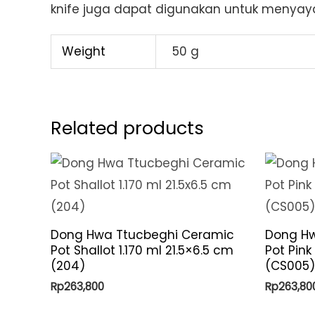
knife juga dapat digunakan untuk menyay
Weight
50 g
Related products
Dong Hwa Ttucbeghi Ceramic
Dong Hw
Pot Shallot 1.170 ml 21.5×6.5 cm
Pot Pink
(204)
(CS005)
Rp
263,800
Rp
263,80