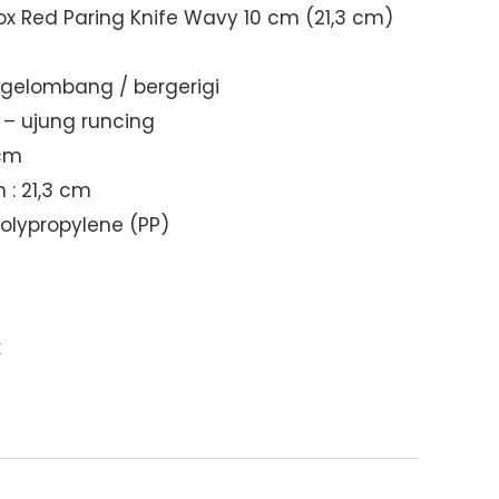
nox Red Paring Knife Wavy 10 cm (21,3 cm)
: gelombang / bergerigi
 – ujung runcing
 cm
 : 21,3 cm
olypropylene (PP)
k