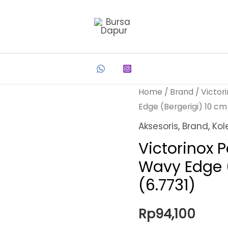
Home
/
Brand
/
Victor
Edge (Bergerigi) 10 cm
Aksesoris
,
Brand
,
Kol
Victorinox P
Wavy Edge (
(6.7731)
Rp
94,100