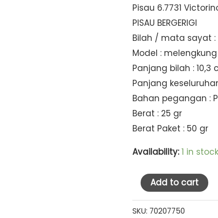
Pisau 6.7731 Victori
PISAU BERGERIGI
Bilah / mata sayat 
Model : melengkung
Panjang bilah : 10,3
Panjang keseluruhan
Bahan pegangan : P
Berat : 25 gr
Berat Paket : 50 gr
Availability:
1 in stoc
Victorinox
Add to cart
Paring
Knife
SKU:
70207750