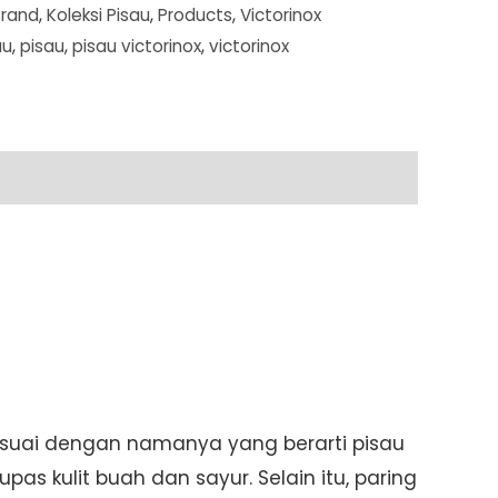
Brand
,
Koleksi Pisau
,
Products
,
Victorinox
au
,
pisau
,
pisau victorinox
,
victorinox
Sesuai dengan namanya yang berarti pisau
s kulit buah dan sayur. Selain itu, paring