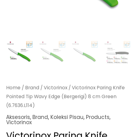
Home
/
Brand
/
Victorinox
/ Victorinox Paring Knife
Pointed Tip Wavy Edge (Bergerigi) 8 cm Green
(6.7636.L114)
Aksesoris
,
Brand
,
Koleksi Pisau
,
Products
,
Victorinox
Victorinox Paring Knife