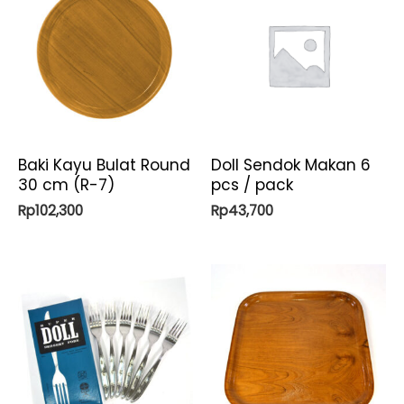
Baki Kayu Bulat Round
Doll Sendok Makan 6
30 cm (R-7)
pcs / pack
Rp
102,300
Rp
43,700