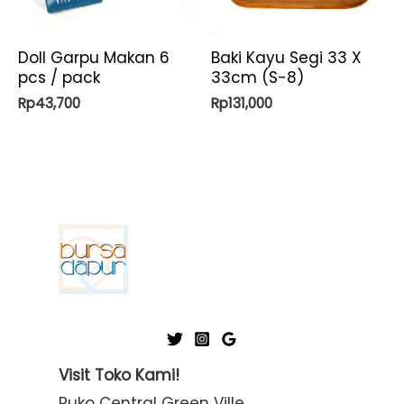
Doll Garpu Makan 6
Baki Kayu Segi 33 X
pcs / pack
33cm (S-8)
Rp
43,700
Rp
131,000
Visit Toko Kami!
Ruko Central Green Ville