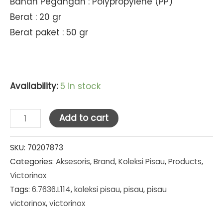
Bahan Pegangan : Polypropylene (PP)
Berat : 20 gr
Berat paket : 50 gr
Availability:
5 in stock
Victorinox
Add to cart
Paring
Knife
SKU:
70207873
Categories:
Aksesoris
,
Brand
,
Koleksi Pisau
,
Products
,
Pointed
Victorinox
Tip
Tags:
6.7636.L114
,
koleksi pisau
,
pisau
,
pisau
Wavy
victorinox
,
victorinox
Edge