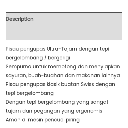
(Bergerigi)
8
cm
Description
Green
Additional information
(6.7636.L114)
quantity
Pisau pengupas Ultra-Tajam dengan tepi
bergelombang / bergerigi
Sempurna untuk memotong dan menyiapkan
sayuran, buah-buahan dan makanan lainnya
Pisau pengupas klasik buatan Swiss dengan
tepi bergelombang
Dengan tepi bergelombang yang sangat
tajam dan pegangan yang ergonomis
Aman di mesin pencuci piring