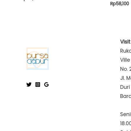
Rp
58,100
Visi
Ruk
Ville
No. 
Jl. 
Duri
Bar
Seni
18.0