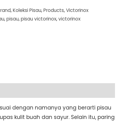
Brand
,
Koleksi Pisau
,
Products
,
Victorinox
au
,
pisau
,
pisau victorinox
,
victorinox
Sesuai dengan namanya yang berarti pisau
s kulit buah dan sayur. Selain itu, paring