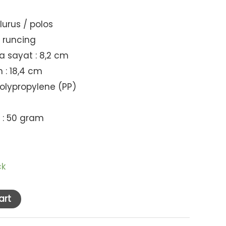
lurus / polos
g runcing
a sayat : 8,2 cm
 : 18,4 cm
olypropylene (PP)
 : 50 gram
ck
art