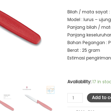
Bilah / mata sayat : 
Model : lurus – ujun
Panjang bilah / mat
Panjang keseluruhan
Bahan Pegangan : P
Berat : 25 gram
Estimasi pengiriman
Availability:
17 in sto
Victorinox
Add to c
Paring