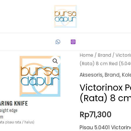
Home
/
Brand
/
Victor
(Rata) 8 cm Red (5.04
Aksesoris
,
Brand
,
Kol
Victorinox P
(Rata) 8 cm
Rp
71,300
Pisau 5.0401 Victori