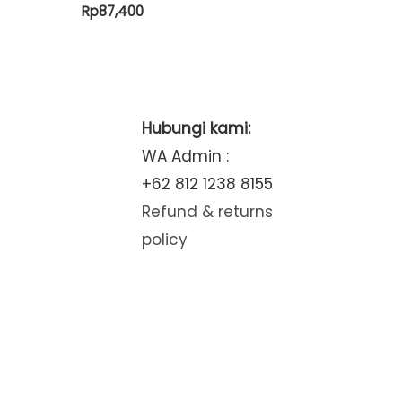
Rp
87,400
Hubungi kami:
WA Admin :
+62 812 1238 8155
Refund & returns
policy