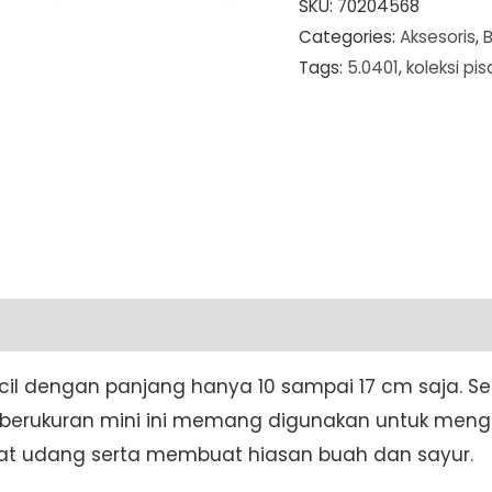
Knife
SKU:
70204568
Categories:
Aksesoris
,
Straight
Tags:
5.0401
,
koleksi pis
Edge
(Rata)
8
cm
Red
(5.0401)
quantity
ecil dengan panjang hanya 10 sampai 17 cm saja. 
 berukuran mini ini memang digunakan untuk mengupa
at udang serta membuat hiasan buah dan sayur.