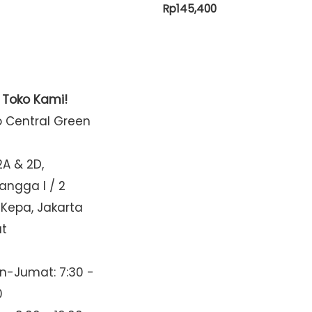
Rp
145,400
t Toko Kami!
o Central Green
2A & 2D,
Mangga I / 2
 Kepa, Jakarta
at
n-Jumat: 7:30 -
0