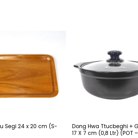
u Segi 24 x 20 cm (S-
Dong Hwa Ttucbeghi + G
17 X 7 cm (0,8 Ltr) (POT 