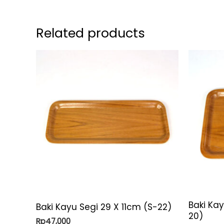
Related products
Baki Kay
Baki Kayu Segi 29 X 11cm (S-22)
20)
Rp
47,000