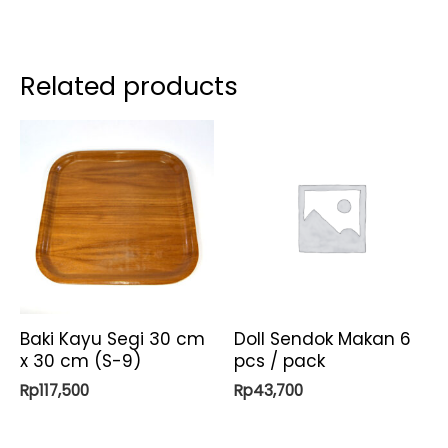
Related products
Baki Kayu Segi 30 cm
Doll Sendok Makan 6
x 30 cm (S-9)
pcs / pack
Rp
117,500
Rp
43,700