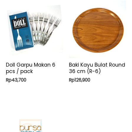
Doll Garpu Makan 6
Baki Kayu Bulat Round
pcs / pack
36 cm (R-6)
Rp
43,700
Rp
126,900