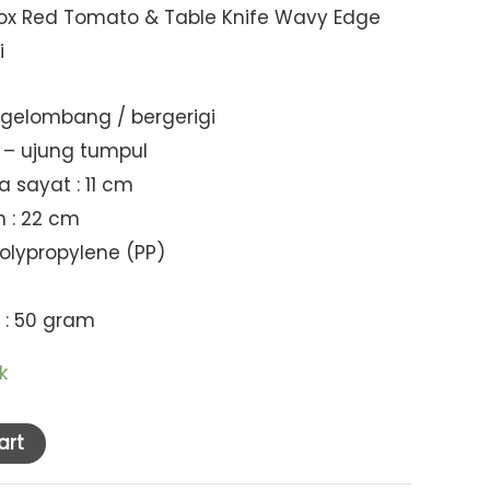
inox Red Tomato & Table Knife Wavy Edge
i
: gelombang / bergerigi
 – ujung tumpul
 sayat : 11 cm
 : 22 cm
olypropylene (PP)
 : 50 gram
k
art