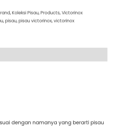
Brand
,
Koleksi Pisau
,
Products
,
Victorinox
au
,
pisau
,
pisau victorinox
,
victorinox
Sesuai dengan namanya yang berarti pisau