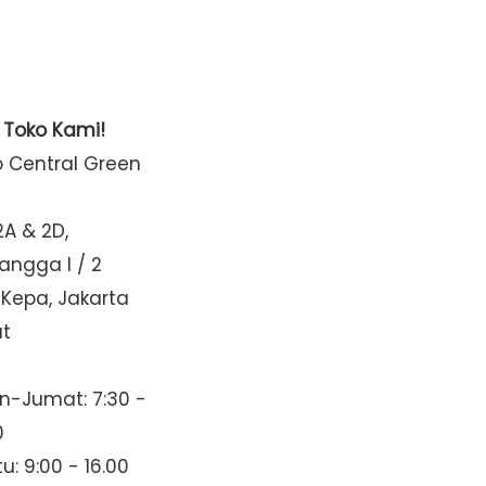
t Toko Kami!
o Central Green
2A & 2D,
Mangga I / 2
 Kepa, Jakarta
at
n-Jumat: 7:30 -
0
u: 9:00 - 16.00