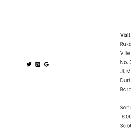
Visi
Ruk
Ville
No. 
Jl. 
Duri
Bar
Seni
18.0
Sabt