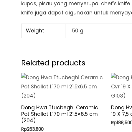
kupas, pisau yang menyerupai chef’s knife
knife juga dapat digunakan untuk menyay
Weight
50 g
Related products
Dong Hwa Ttucbeghi Ceramic
Dong Hw
Pot Shallot 1.170 ml 21.5×6.5 cm
19 X 7,5
(204)
Rp
188,50
Rp
263,800