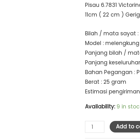
Pisau 6.7831 Victor
11cm ( 22 cm ) Gerig
Bilah / mata sayat 
Model : melengkung
Panjang bilah / mata
Panjang keseluruhan
Bahan Pegangan : P
Berat : 25 gram
Estimasi pengiriman
Availability:
9 in stoc
Victorinox
Add to c
Tomato