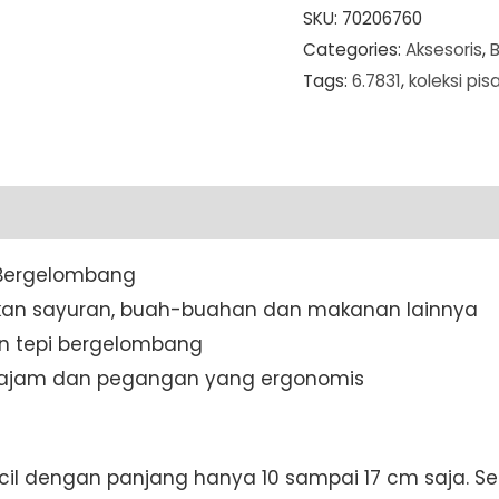
and
SKU:
70206760
Categories:
Aksesoris
,
Table
Tags:
6.7831
,
koleksi pis
Knife
Wavy
Edge
(Bergerigi)
11
cm
 Bergelombang
Red
an sayuran, buah-buahan dan makanan lainnya
(
an tepi bergelombang
6.7831
tajam dan pegangan yang ergonomis
)
quantity
ecil dengan panjang hanya 10 sampai 17 cm saja. 