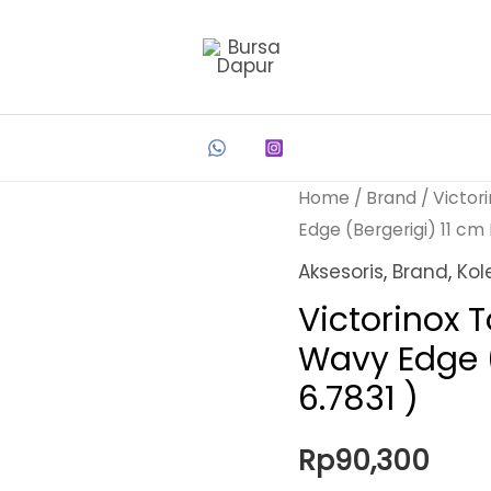
Home
/
Brand
/
Victor
Edge (Bergerigi) 11 cm 
Aksesoris
,
Brand
,
Kol
Victorinox 
Wavy Edge (
6.7831 )
Rp
90,300