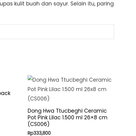
s kulit buah dan sayur. Selain itu, paring
pack
Dong Hwa Ttucbeghi Ceramic
Pot Pink Lilac 1.500 ml 26×8 cm
(CS006)
Rp
333,800