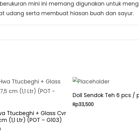
 berukuran mini ini memang digunakan untuk mengupa
at udang serta membuat hiasan buah dan sayur.
Doll Sendok Teh 6 pcs / 
Rp
33,500
a Ttucbeghi + Glass Cvr
 cm (1,1 Ltr) (POT – G103)
0