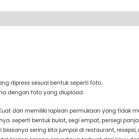
11cm
(S-
22)
quantity
ng dipress sesuai bentuk seperti foto.
ama dengan foto yang diupload.
 Kuat dan memiliki lapisan permukaan yang tidak 
a. seperti bentuk bulat, segi empat, persegi panj
biasanya sering kita jumpai di restaurant, reseps