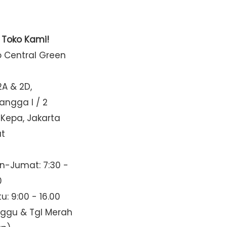
t Toko Kami!
o Central Green
2A & 2D,
Mangga I / 2
 Kepa, Jakarta
at
n-Jumat: 7:30 -
0
u: 9:00 - 16.00
nggu & Tgl Merah