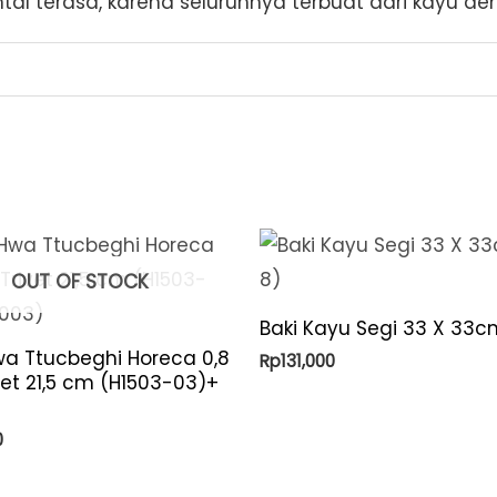
al terasa, karena seluruhnya terbuat dari kayu den
OUT OF STOCK
Baki Kayu Segi 33 X 33c
a Ttucbeghi Horeca 0,8
Rp
131,000
ivet 21,5 cm (H1503-03)+
0