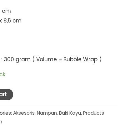
12 cm
x 8,5 cm
 : 300 gram ( Volume + Bubble Wrap )
ock
art
ories:
Aksesoris
,
Nampan, Baki Kayu
,
Products
n