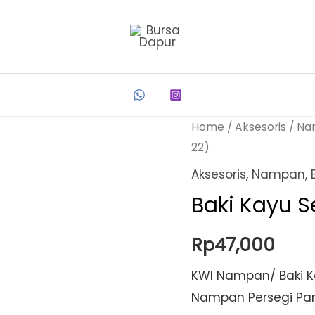
Home
/
Aksesoris
/
Na
22)
Aksesoris
,
Nampan, B
Baki Kayu S
Rp
47,000
KWI Nampan/ Baki Ka
Nampan Persegi Panj