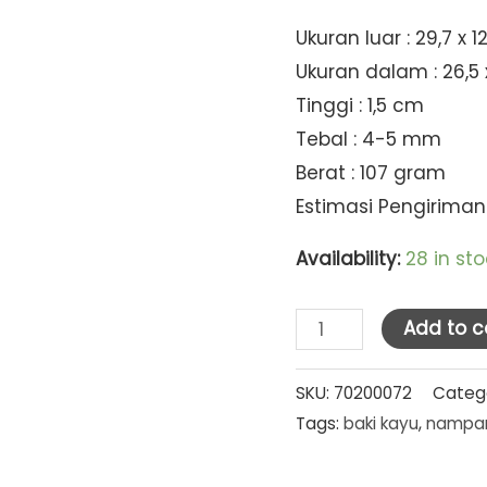
Ukuran luar : 29,7 x 
Ukuran dalam : 26,5 
Tinggi : 1,5 cm
Tebal : 4-5 mm
Berat : 107 gram
Estimasi Pengiriman
Availability:
28 in st
Baki
Add to c
Kayu
Segi
SKU:
70200072
Categ
Tags:
baki kayu
,
nampa
29
X