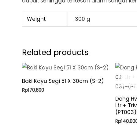
dapur. sehingga terkesan alami sangat kent
Weight
300 g
Related products
Baki Kayu Segi 51 X 30cm (S-2)
Rp
170,800
Dong Hw
Ltr + Tr
(PT003)
Rp
140,00