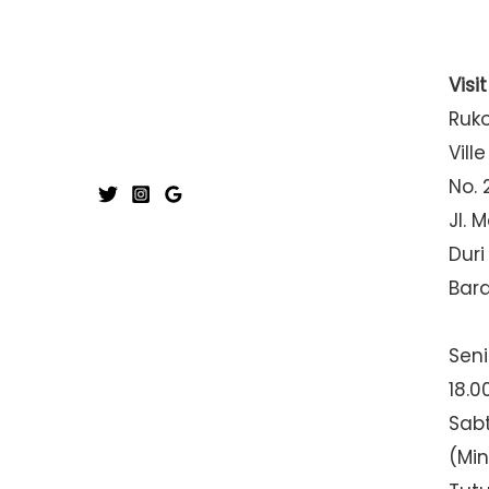
Visi
Ruk
Ville
No. 
Jl. 
Duri
Bar
Seni
18.0
Sabt
(Mi