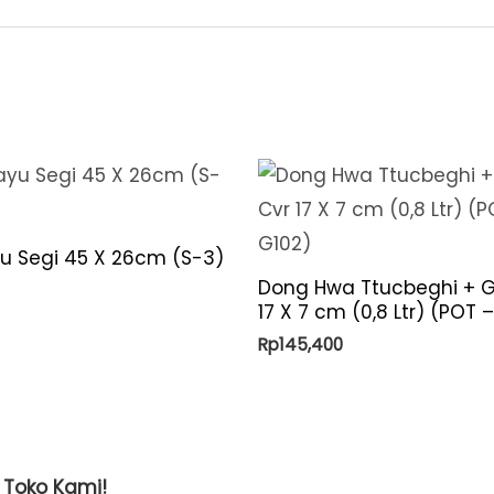
yu Segi 45 X 26cm (S-3)
Dong Hwa Ttucbeghi + G
17 X 7 cm (0,8 Ltr) (POT 
Rp
145,400
t Toko Kami!