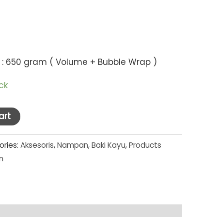
 : 650 gram ( Volume + Bubble Wrap )
ck
art
ories:
Aksesoris
,
Nampan, Baki Kayu
,
Products
n