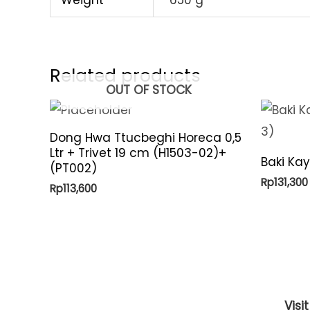
Weight
650 g
Related products
OUT OF STOCK
Dong Hwa Ttucbeghi Horeca 0,5
Ltr + Trivet 19 cm (H1503-02)+
Baki Ka
(PT002)
Rp
131,300
Rp
113,600
Visi