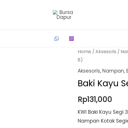
Home
/
Aksesoris
/
Na
8)
Aksesoris
,
Nampan, B
Baki Kayu S
Rp
131,000
KWI Baki Kayu Segi 
Nampan Kotak Segie