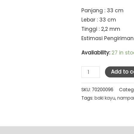
Panjang : 33 cm
Lebar : 33 cm
Tinggi : 2,2 mm
Estimasi Pengiriman
Availability:
27 in sto
Baki
Add to c
Kayu
Segi
SKU:
70200096
Categ
Tags:
baki kayu
,
nampa
33
X
33cm
(S-