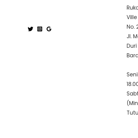
Ruk
Ville
No. 
Jl. 
Duri
Bar
Seni
18.0
Sabt
(Mi
Tut