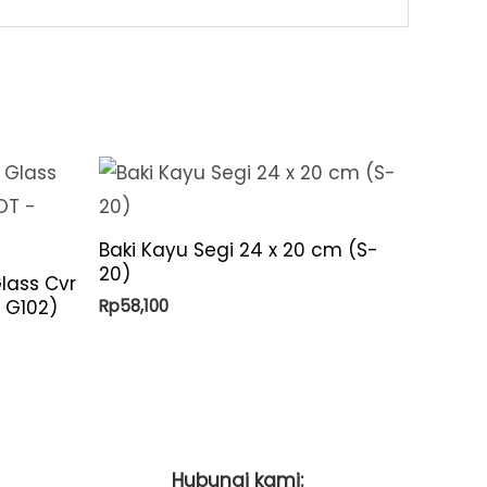
Baki Kayu Segi 24 x 20 cm (S-
20)
lass Cvr
Rp
58,100
– G102)
Hubungi kami: