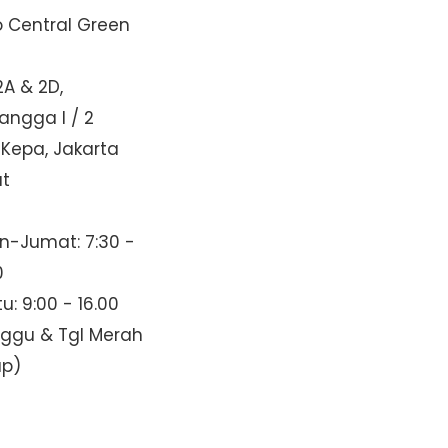
o Central Green
2A & 2D,
Mangga I / 2
 Kepa, Jakarta
at
n-Jumat: 7:30 -
0
u: 9:00 - 16.00
nggu & Tgl Merah
up)