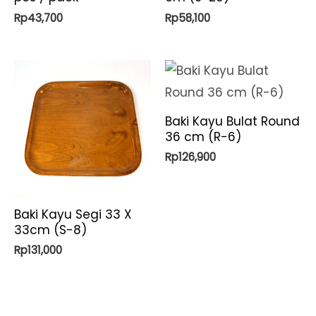
Rp
43,700
Rp
58,100
Baki Kayu Bulat Round
36 cm (R-6)
Rp
126,900
Baki Kayu Segi 33 X
33cm (S-8)
Rp
131,000