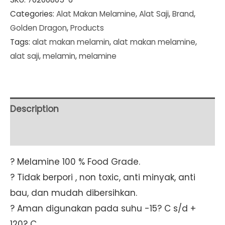
Categories:
Alat Makan Melamine
,
Alat Saji
,
Brand
,
Black
Golden Dragon
,
Products
Mangkok
Tags:
alat makan melamin
,
alat makan melamine
,
Kaki
alat saji
,
melamin
,
melamine
Tembikar
4"
(W3504A)
SET
Description
6
Additional information
PCS
quantity
? Melamine 100 % Food Grade.
? Tidak berpori , non toxic, anti minyak, anti
bau, dan mudah dibersihkan.
? Aman digunakan pada suhu -15? C s/d +
120? C.