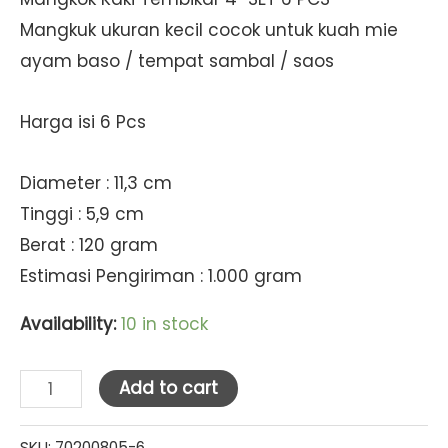
Mangkuk ukuran kecil cocok untuk kuah mie
ayam baso / tempat sambal / saos
Harga isi 6 Pcs
Diameter : 11,3 cm
Tinggi : 5,9 cm
Berat : 120 gram
Estimasi Pengiriman : 1.000 gram
Availability:
10 in stock
Golden
Add to cart
Dragon
Melamine
SKU:
70200805-6