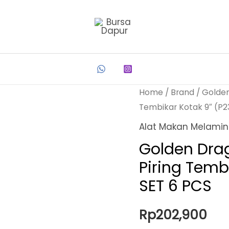
Home
/
Brand
/
Golde
Tembikar Kotak 9″ (P2
Alat Makan Melami
Golden Dra
Piring Temb
SET 6 PCS
Rp
202,900