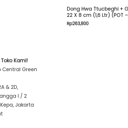
Dong Hwa Ttucbeghi + G
22 X 8 cm (1,6 Ltr) (POT 
Rp
263,800
t Toko Kami!
o Central Green
2A & 2D,
Mangga I / 2
 Kepa, Jakarta
at