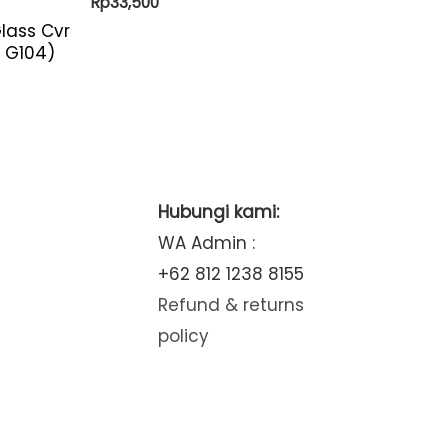
Rp
33,500
lass Cvr
– G104)
Hubungi kami:
WA Admin :
+62 812 1238 8155
Refund & returns
policy