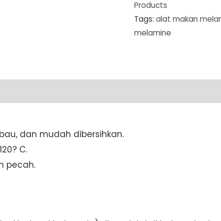
Products
Piring
Tags:
alat makan mela
Tembikar
melamine
Kotak
9"
(P2309A)
SET
6
PCS
quantity
ti bau, dan mudah dibersihkan.
20? C.
h pecah.