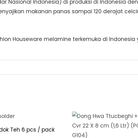
andar Nasional Indonesia) di produksi di Indonesia
nyajikan makanan panas sampai 120 derajat celciu
ion Houseware melamine terkemuka di Indonesia y
dok Teh 6 pcs / pack