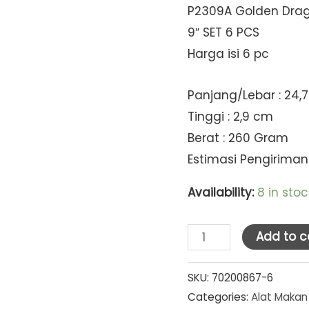
P2309A Golden Drag
9″ SET 6 PCS
Harga isi 6 pc
Panjang/Lebar : 24,
Tinggi : 2,9 cm
Berat : 260 Gram
Estimasi Pengiriman :
Availability:
8 in stoc
Golden
Add to c
Dragon
Melamine
SKU:
70200867-6
Categories:
Alat Makan
Black