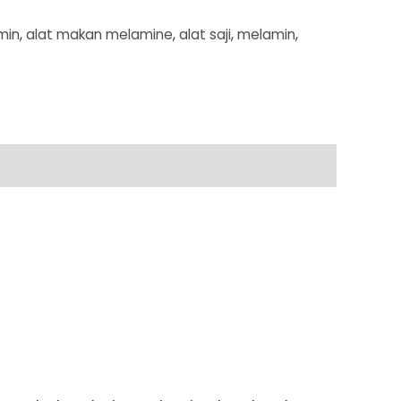
min
,
alat makan melamine
,
alat saji
,
melamin
,