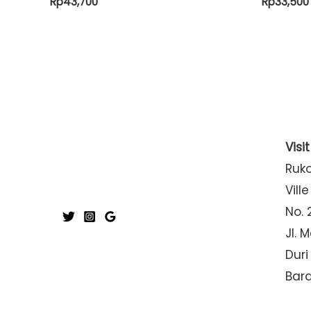
Rp
43,700
Rp
33,500
Visi
Ruk
Ville
No. 
Jl. 
Duri
Bar