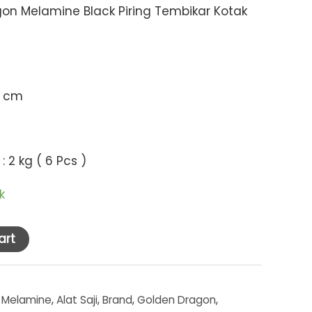
on Melamine Black Piring Tembikar Kotak
7 cm
 2 kg ( 6 Pcs )
k
art
 Melamine
,
Alat Saji
,
Brand
,
Golden Dragon
,