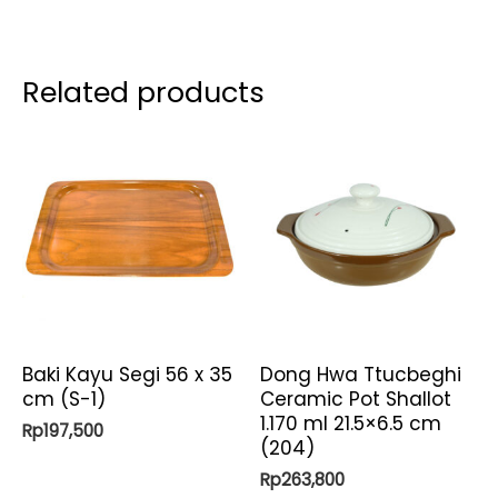
quantity
Related products
Baki Kayu Segi 56 x 35
Dong Hwa Ttucbeghi
cm (S-1)
Ceramic Pot Shallot
1.170 ml 21.5×6.5 cm
Rp
197,500
(204)
Rp
263,800