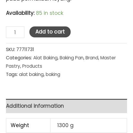
Availability:
85 in stock
Master
Add to cart
Pastry
Non-
SKU:
77711731
Categories:
Alat Baking
,
Baking Pan
,
Brand
,
Master
Stick
Pastry
,
Products
Cookie
Tags:
alat baking
,
baking
Pan
Large
(17
in
Additional information
x
11
Weight
1300 g
in)