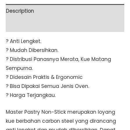
6
Description
PCS
quantity
Additional information
? Anti Lengket.
? Mudah Dibersihkan.
? Distribusi Panasnya Merata, Kue Matang
Sempurna.
? Didesain Praktis & Ergonomic
? Bisa Dipakai Semua Jenis Oven.
? Harga Terjangkau.
Master Pastry Non-Stick merupakan loyang
kue berbahan carbon steel yang dirancang