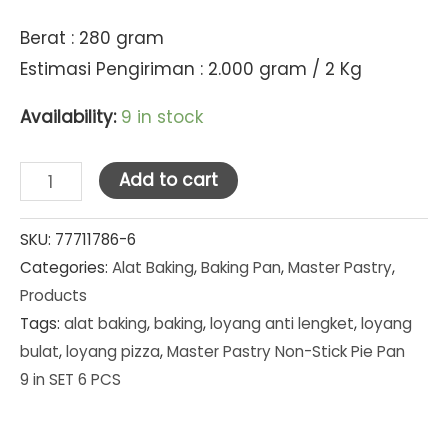
Berat : 280 gram
Estimasi Pengiriman : 2.000 gram / 2 Kg
Availability:
9 in stock
Master
Add to cart
Pastry
Non-
SKU:
77711786-6
Categories:
Alat Baking
,
Baking Pan
,
Master Pastry
,
Stick
Products
Pie
Tags:
alat baking
,
baking
,
loyang anti lengket
,
loyang
Pan
bulat
,
loyang pizza
,
Master Pastry Non-Stick Pie Pan
9
9 in SET 6 PCS
in
SET