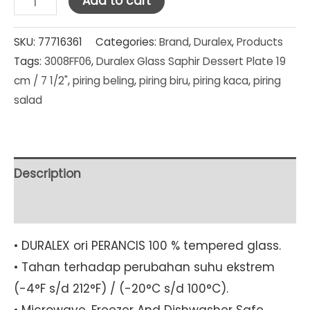
Add to cart
Glass
Saphir
SKU:
77716361
Categories:
Brand
,
Duralex
,
Products
Tags:
3008FF06
,
Duralex Glass Saphir Dessert Plate 19
Dessert
cm / 7 1/2"
,
piring beling
,
piring biru
,
piring kaca
,
piring
Plate
salad
19
cm
/
7
Description
1/2"
Additional information
(3008FF06)
quantity
• DURALEX ori PERANCIS 100 % tempered glass.
• Tahan terhadap perubahan suhu ekstrem
(-4°F s/d 212°F) / (-20°C s/d 100°C).