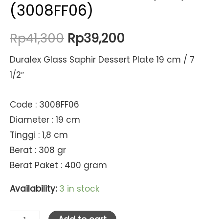
(3008FF06)
Original
Current
Rp
41,300
Rp
39,200
price
price
Duralex Glass Saphir Dessert Plate 19 cm / 7
1/2″
was:
is:
Rp41,300.
Rp39,200.
Code : 3008FF06
Diameter : 19 cm
Tinggi : 1,8 cm
Berat : 308 gr
Berat Paket : 400 gram
Availability:
3 in stock
Duralex