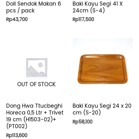
Doll Sendok Makan 6
Baki Kayu Segi 41 X
pcs / pack
24cm (S-4)
Rp
43,700
Rp
117,500
OUT OF STOCK
Dong Hwa Ttucbeghi
Baki Kayu Segi 24 x 20
Horeca 0,5 Ltr + Trivet
cm (S-20)
19 cm (H1503-02)+
Rp
58,100
(PT002)
Rp
113,600