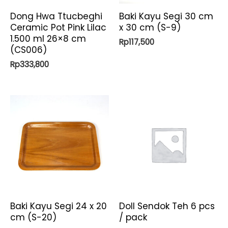
Dong Hwa Ttucbeghi
Baki Kayu Segi 30 cm
Ceramic Pot Pink Lilac
x 30 cm (S-9)
1.500 ml 26×8 cm
Rp
117,500
(CS006)
Rp
333,800
Baki Kayu Segi 24 x 20
Doll Sendok Teh 6 pcs
cm (S-20)
/ pack