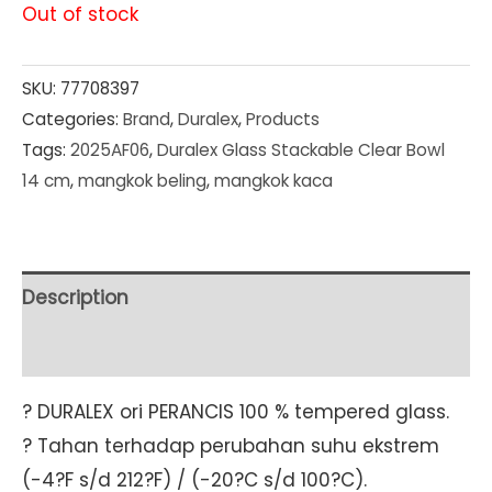
Out of stock
SKU:
77708397
Categories:
Brand
,
Duralex
,
Products
Tags:
2025AF06
,
Duralex Glass Stackable Clear Bowl
14 cm
,
mangkok beling
,
mangkok kaca
Description
Additional information
? DURALEX ori PERANCIS 100 % tempered glass.
? Tahan terhadap perubahan suhu ekstrem
(-4?F s/d 212?F) / (-20?C s/d 100?C).