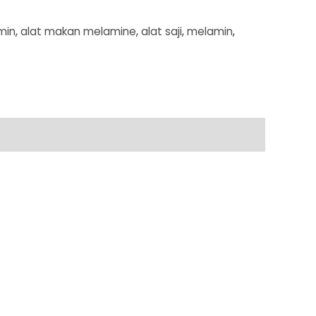
min
,
alat makan melamine
,
alat saji
,
melamin
,