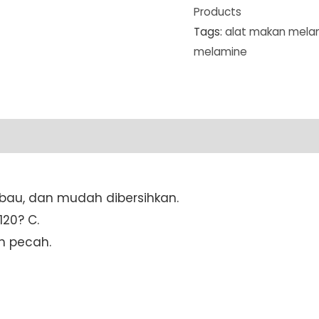
Products
Tags:
alat makan mela
melamine
ti bau, dan mudah dibersihkan.
20? C.
h pecah.