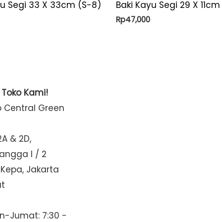
yu Segi 33 X 33cm (S-8)
Baki Kayu Segi 29 X 11cm
Rp
47,000
t Toko Kami!
o Central Green
2A & 2D,
Mangga I / 2
 Kepa, Jakarta
at
n-Jumat: 7:30 -