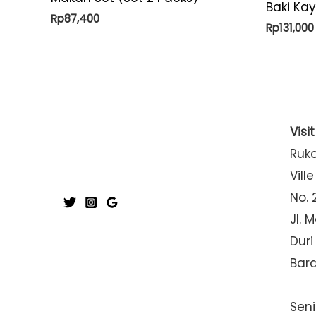
Baki Ka
Rp
87,400
Rp
131,000
Visi
Ruk
Ville
No. 
Jl. 
Duri
Bar
Seni