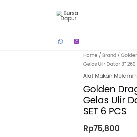
Home
/
Brand
/
Golde
Gelas Ulir Datar 3″ 26
Alat Makan Melami
Golden Dra
Gelas Ulir 
SET 6 PCS
Rp
75,800