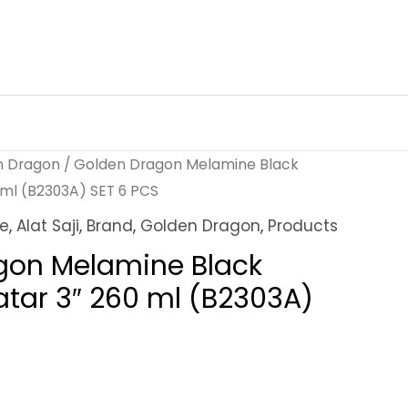
n Dragon
/ Golden Dragon Melamine Black
0 ml (B2303A) SET 6 PCS
ne
,
Alat Saji
,
Brand
,
Golden Dragon
,
Products
gon Melamine Black
Datar 3″ 260 ml (B2303A)