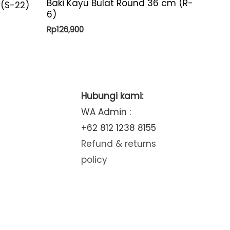
Baki Kayu Bulat Round 36 cm (R-
 (S-22)
6)
Rp
126,900
Hubungi kami:
WA Admin :
+62 812 1238 8155
Refund & returns
policy