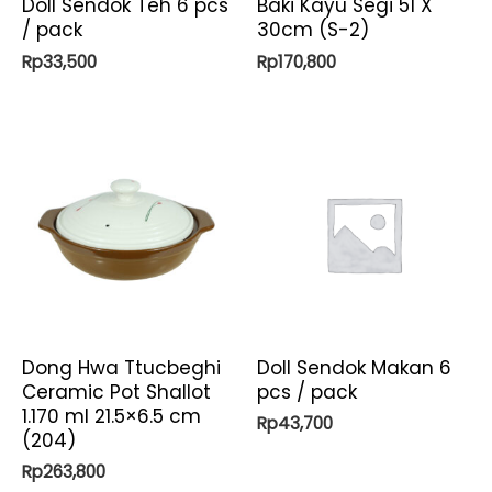
Doll Sendok Teh 6 pcs
Baki Kayu Segi 51 X
/ pack
30cm (S-2)
Rp
33,500
Rp
170,800
Dong Hwa Ttucbeghi
Doll Sendok Makan 6
Ceramic Pot Shallot
pcs / pack
1.170 ml 21.5×6.5 cm
Rp
43,700
(204)
Rp
263,800