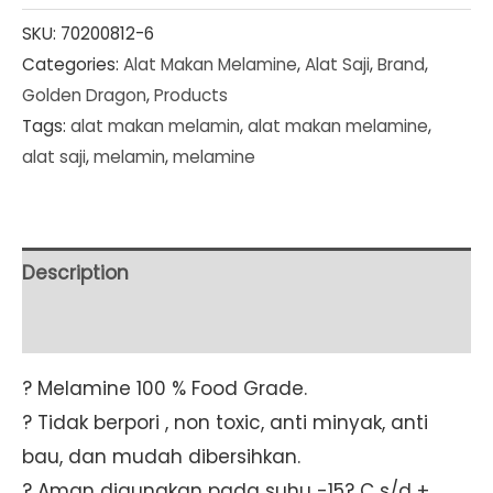
Melamine
SKU:
70200812-6
Categories:
Alat Makan Melamine
,
Alat Saji
,
Brand
,
Black
Golden Dragon
,
Products
Mangkok
Tags:
alat makan melamin
,
alat makan melamine
,
Kaki
alat saji
,
melamin
,
melamine
Tembikar
5"
(W3505A)
SET
Description
6
Additional information
PCS
quantity
? Melamine 100 % Food Grade.
? Tidak berpori , non toxic, anti minyak, anti
bau, dan mudah dibersihkan.
? Aman digunakan pada suhu -15? C s/d +