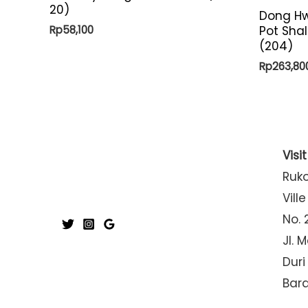
20)
Dong Hw
Rp
58,100
Pot Shal
(204)
Rp
263,80
Visi
Ruk
Ville
No. 
Jl. 
Duri
Bar