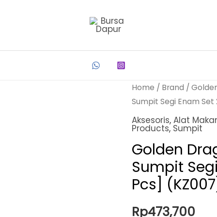
Home
/
Brand
/
Golde
Sumpit Segi Enam Set 
Aksesoris
,
Alat Maka
Products
,
Sumpit
Golden Dra
Sumpit Segi
Pcs] (KZ007
Rp
473,700