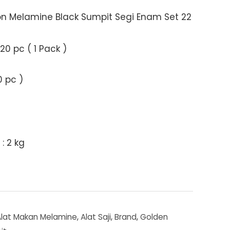
n Melamine Black Sumpit Segi Enam Set 22
0 pc ( 1 Pack )
0 pc )
: 2 kg
Alat Makan Melamine
,
Alat Saji
,
Brand
,
Golden