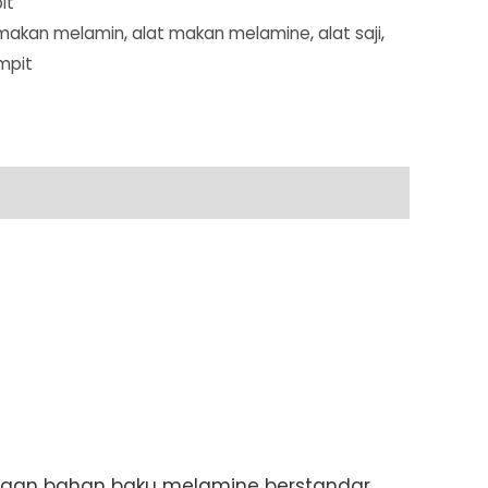
it
 makan melamin
,
alat makan melamine
,
alat saji
,
mpit
 dengan bahan baku melamine berstandar