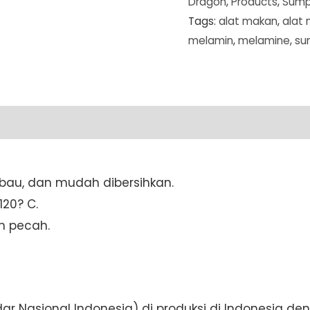
Dragon
,
Products
,
Sump
Tags:
alat makan
,
alat
melamin
,
melamine
,
su
ti bau, dan mudah dibersihkan.
20? C.
h pecah.
andar Nasional Indonesia) di produksi di Indonesia