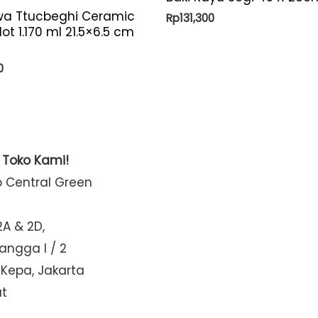
a Ttucbeghi Ceramic
Rp
131,300
lot 1.170 ml 21.5×6.5 cm
0
t Toko Kami!
o Central Green
2A & 2D,
Mangga I / 2
 Kepa, Jakarta
at