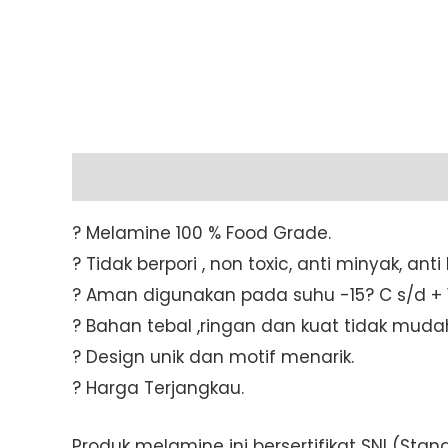
Description
Additional information
? Melamine 100 % Food Grade.
? Tidak berpori , non toxic, anti minyak, an
? Aman digunakan pada suhu -15? C s/d + 1
? Bahan tebal ,ringan dan kuat tidak muda
? Design unik dan motif menarik.
? Harga Terjangkau.
Produk melamine ini bersertifikat SNI (St