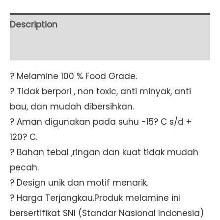
3"
260
Description
ml
Additional information
(B2303A)
[MG]
? Melamine 100 % Food Grade.
SET
? Tidak berpori , non toxic, anti minyak, anti
6
bau, dan mudah dibersihkan.
PCS
? Aman digunakan pada suhu -15? C s/d +
quantity
120? C.
? Bahan tebal ,ringan dan kuat tidak mudah
pecah.
? Design unik dan motif menarik.
? Harga Terjangkau.Produk melamine ini
bersertifikat SNI (Standar Nasional Indonesia)