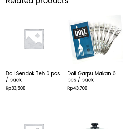
Related products
Doll Sendok Teh 6 pcs
Doll Garpu Makan 6
/ pack
pcs / pack
Rp
33,500
Rp
43,700