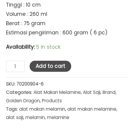
Tinggi : 10 cm
Volume : 260 ml
Berat : 75 gram
Estimasi pengiriman : 600 gram ( 6 pc)
Availability:
5 in stock
Golden
Add to cart
Dragon
Melamine
SKU:
70200904-6
Categories:
Alat Makan Melamine
,
Alat Saji
,
Brand
,
Matte
Golden Dragon
,
Products
Grey
Tags:
alat makan melamin
,
alat makan melamine
,
Gelas
alat saji
,
melamin
,
melamine
Ulir
Datar