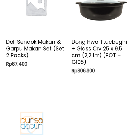
Doll Sendok Makan &
Dong Hwa Ttucbeghi
Garpu Makan Set (Set
+ Glass Crv 25 x 9.5
2 Packs)
cm (2,2 Ltr) (POT –
G105)
Rp
87,400
Rp
306,900