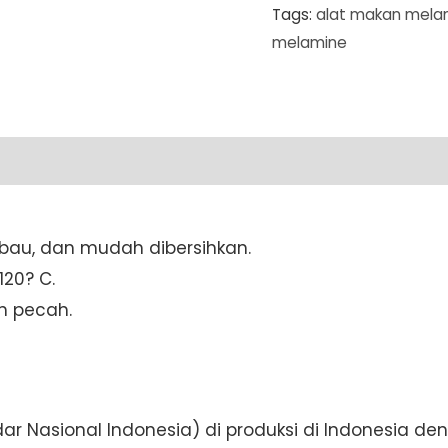
Tags:
alat makan mela
melamine
ti bau, dan mudah dibersihkan.
20? C.
h pecah.
andar Nasional Indonesia) di produksi di Indonesia