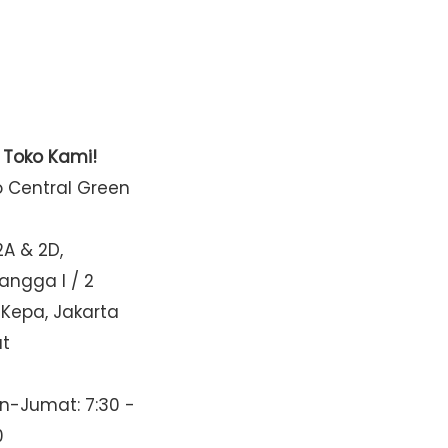
t Toko Kami!
o Central Green
2A & 2D,
Mangga I / 2
 Kepa, Jakarta
at
n-Jumat: 7:30 -
0