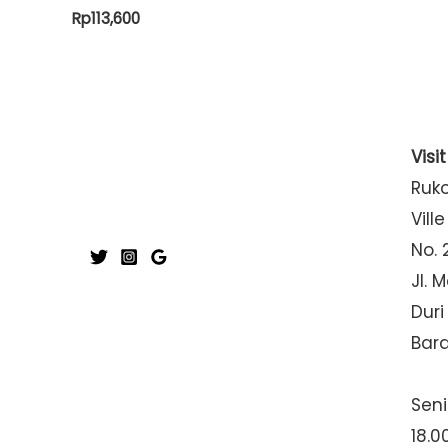
Rp
113,600
Visi
Ruk
Ville
No. 
Jl. 
Duri
Bar
Seni
18.0