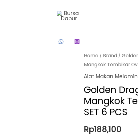
Home
/
Brand
/
Golde
Mangkok Tembikar Ova
Alat Makan Melami
Golden Dra
Mangkok Te
SET 6 PCS
Rp
188,100