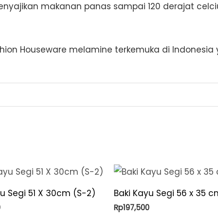
nyajikan makanan panas sampai 120 derajat celciu
ion Houseware melamine terkemuka di Indonesia y
yu Segi 51 X 30cm (S-2)
Baki Kayu Segi 56 x 35 c
0
Rp
197,500