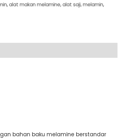
min
,
alat makan melamine
,
alat saji
,
melamin
,
 dengan bahan baku melamine berstandar