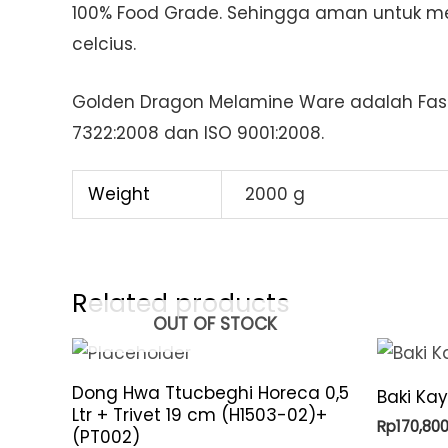
100% Food Grade. Sehingga aman untuk me
celcius.
Golden Dragon Melamine Ware adalah Fash
7322:2008 dan ISO 9001:2008.
Weight
2000 g
Related products
OUT OF STOCK
Dong Hwa Ttucbeghi Horeca 0,5
Baki Ka
Ltr + Trivet 19 cm (H1503-02)+
Rp
170,80
(PT002)