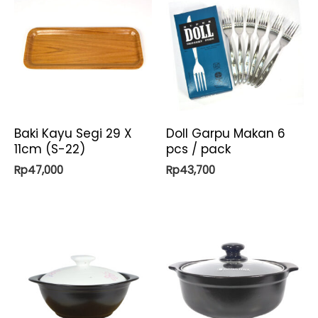
Baki Kayu Segi 29 X
Doll Garpu Makan 6
11cm (S-22)
pcs / pack
Rp
47,000
Rp
43,700