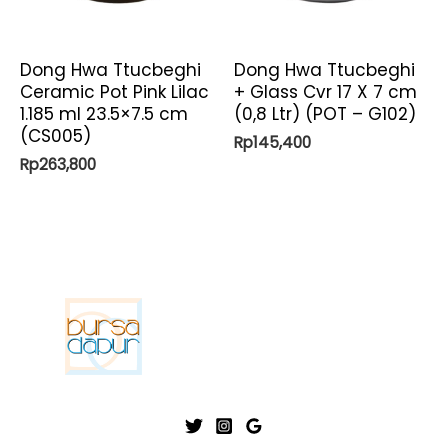
Dong Hwa Ttucbeghi
Dong Hwa Ttucbeghi
Ceramic Pot Pink Lilac
+ Glass Cvr 17 X 7 cm
1.185 ml 23.5×7.5 cm
(0,8 Ltr) (POT – G102)
(CS005)
Rp
145,400
Rp
263,800