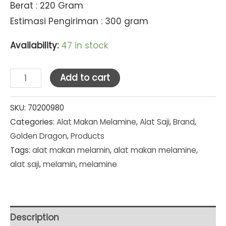
Berat : 220 Gram
Estimasi Pengiriman : 300 gram
Availability:
47 in stock
Golden
Add to cart
Dragon
Melamine
SKU:
70200980
Categories:
Alat Makan Melamine
,
Alat Saji
,
Brand
,
Matte
Golden Dragon
,
Products
Grey
Tags:
alat makan melamin
,
alat makan melamine
,
Piring
alat saji
,
melamin
,
melamine
Tembikar
Persegi
9"
(P2409)
Description