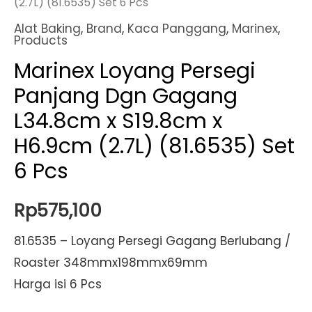
(2.7L) (81.6535) Set 6 Pcs
Alat Baking
,
Brand
,
Kaca Panggang
,
Marinex
,
Products
Marinex Loyang Persegi
Panjang Dgn Gagang
L34.8cm x S19.8cm x
H6.9cm (2.7L) (81.6535) Set
6 Pcs
Rp
575,100
81.6535 – Loyang Persegi Gagang Berlubang /
Roaster 348mmx198mmx69mm
Harga isi 6 Pcs