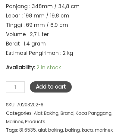
Panjang : 348mm / 34,8 cm
Lebar : 198 mm / 19,8 cm
Tinggi : 69 mm / 6,9 cm
Volume : 2,7 Liter
Berat : 1.4 gram
Estimasi Pengiriman : 2 kg
Availability:
2 in stock
Marinex
Add to cart
Loyang
Persegi
SKU:
70203202-6
Categories:
Alat Baking
,
Brand
,
Kaca Panggang
,
Panjang
Marinex
,
Products
Dgn
Tags:
81.6535
,
alat baking
,
baking
,
kaca
,
marinex
,
Gagang