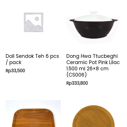
Doll Sendok Teh 6 pcs
Dong Hwa Ttucbeghi
/ pack
Ceramic Pot Pink Lilac
1.500 ml 26×8 cm
Rp
33,500
(CS006)
Rp
333,800