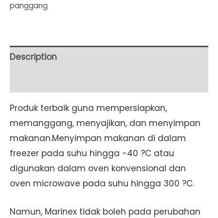
panggang
L34.8cm
x
S19.8cm
x
Description
H6.9cm
Additional information
(2.7L)
(81.6535)
Produk terbaik guna mempersiapkan,
Set
memanggang, menyajikan, dan menyimpan
6
makanan.Menyimpan makanan di dalam
Pcs
freezer pada suhu hingga -40 ?C atau
quantity
digunakan dalam oven konvensional dan
oven microwave pada suhu hingga 300 ?C.
Namun, Marinex tidak boleh pada perubahan