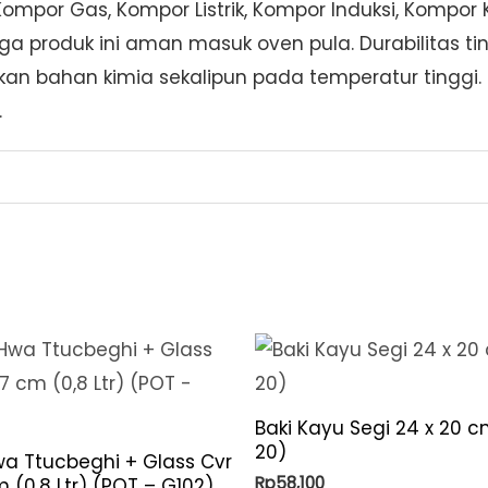
ompor Gas, Kompor Listrik, Kompor Induksi, Kompor 
ga produk ini aman masuk oven pula. Durabilitas t
n bahan kimia sekalipun pada temperatur tinggi. Di
.
Baki Kayu Segi 24 x 20 c
20)
a Ttucbeghi + Glass Cvr
Rp
58,100
m (0,8 Ltr) (POT – G102)