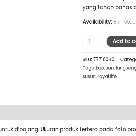
yang tahan panas 
Availability:
8 in stoc
Royal
Add to c
Life
Stainless
SKU:
77716040
Catego
Tags:
kukusan
,
langsen
Steamer
susun
,
royal life
Set
28
cm
x
2
Susun
untuk dipajang. Ukuran produk tertera pada foto pro
quantity