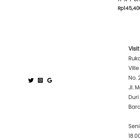
Rp
145,40
Visi
Ruk
Ville
No. 
Jl. 
Duri
Bar
Seni
18.0