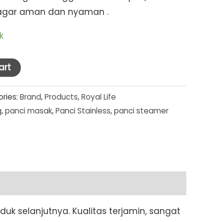
agar aman dan nyaman .
k
art
ries:
Brand
,
Products
,
Royal Life
g
,
panci masak
,
Panci Stainless
,
panci steamer
duk selanjutnya. Kualitas terjamin, sangat