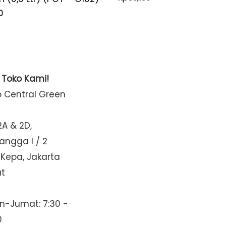
0
t Toko Kami!
o Central Green
2A & 2D,
Mangga I / 2
 Kepa, Jakarta
at
n-Jumat: 7:30 -
0