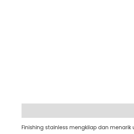
Description
Additional information
Finishing stainless mengkilap dan menarik 