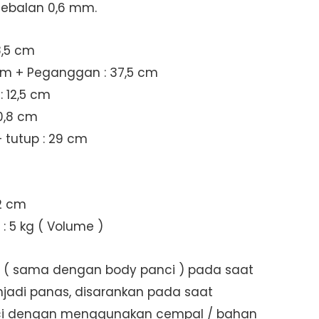
tebalan 0,6 mm.
8,5 cm
cm + Peganggan : 37,5 cm
: 12,5 cm
10,8 cm
 tutup : 29 cm
22 cm
: 5 kg ( Volume )
( sama dengan body panci ) pada saat
adi panas, disarankan pada saat
i dengan menggunakan cempal / bahan