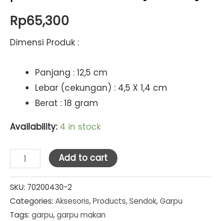
Rp
65,300
Dimensi Produk :
Panjang : 12,5 cm
Lebar (cekungan) : 4,5 X 1,4 cm
Berat : 18 gram
Availability:
4 in stock
Doll
Add to cart
Garpu
Kue
SKU:
70200430-2
Categories:
Aksesoris
,
Products
,
Sendok, Garpu
6
Tags:
garpu
,
garpu makan
pcs