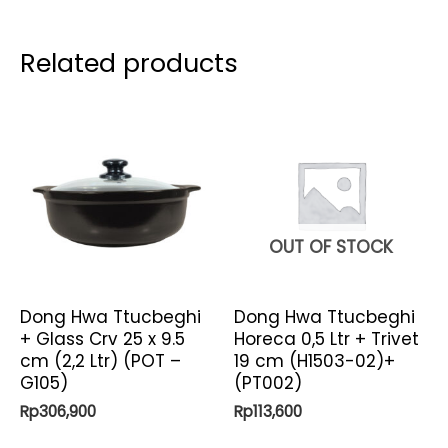
Related products
OUT OF STOCK
Dong Hwa Ttucbeghi
Dong Hwa Ttucbeghi
+ Glass Crv 25 x 9.5
Horeca 0,5 Ltr + Trivet
cm (2,2 Ltr) (POT –
19 cm (H1503-02)+
G105)
(PT002)
Rp
306,900
Rp
113,600