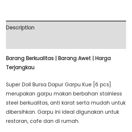
/
pack
SET
Description
2
Additional information
PACKS
[1
Barang Berkualitas | Barang Awet | Harga
Lusin]
Terjangkau
quantity
Super Doll Bursa Dapur Garpu Kue [6 pcs]
merupakan garpu makan berbahan stainless
steel berkualitas, anti karat serta mudah untuk
dibersihkan. Garpu ini ideal digunakan untuk
restoran, cafe dan di rumah.