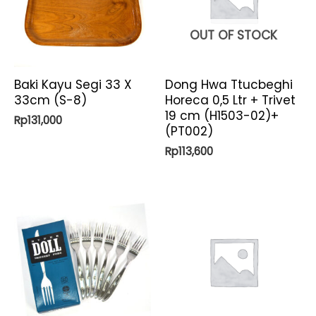
OUT OF STOCK
Baki Kayu Segi 33 X
Dong Hwa Ttucbeghi
33cm (S-8)
Horeca 0,5 Ltr + Trivet
19 cm (H1503-02)+
Rp
131,000
(PT002)
Rp
113,600