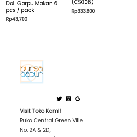
(CS006)
Doll Garpu Makan 6
pcs / pack
Rp
333,800
Rp
43,700
Visit Toko Kami!
Ruko Central Green Ville
No. 2A & 2D,