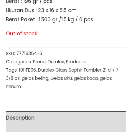
Berat : 196 gr / pcs
Ukuran Dus : 23 x 16 x 8,5 cm
Berat Paket : 1.500 gr /1,5 kg / 6 pcs
Out of stock
SKU:
77716354-6
Categories:
Brand
,
Duralex
,
Products
Tags:
1011FB06
,
Duralex Glass Saphir Tumbler 21 cl / 7
3/8 oz
,
gelas beling
,
Gelas Biru
,
gelas kaca
,
gelas
minum
Description
Additional information