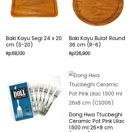
Baki Kayu Segi 24 x 20
Baki Kayu Bulat Round
cm (S-20)
36 cm (R-6)
Rp
58,100
Rp
126,900
Dong Hwa Ttucbeghi
Ceramic Pot Pink Lilac
1.500 ml 26×8 cm