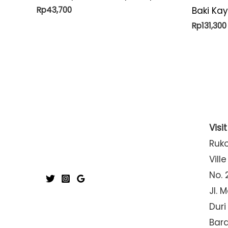
Rp
43,700
Baki Ka
Rp
131,300
Visi
Ruk
Ville
No. 
Jl. 
Duri
Bar