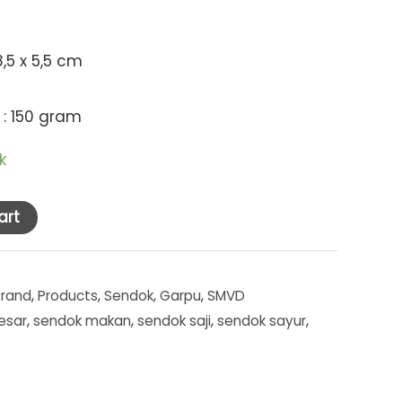
,5 x 5,5 cm
 : 150 gram
k
art
Brand
,
Products
,
Sendok, Garpu
,
SMVD
esar
,
sendok makan
,
sendok saji
,
sendok sayur
,