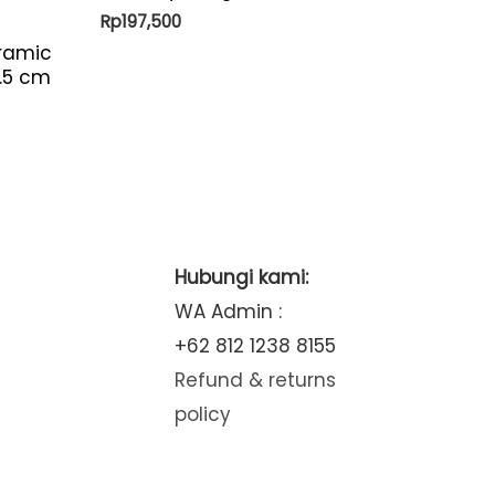
Rp
197,500
ramic
6.5 cm
Hubungi kami:
WA Admin :
+62 812 1238 8155
Refund & returns
policy