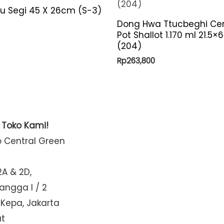
yu Segi 45 X 26cm (S-3)
Dong Hwa Ttucbeghi Ce
Pot Shallot 1.170 ml 21.5×
(204)
Rp
263,800
t Toko Kami!
o Central Green
2A & 2D,
Mangga I / 2
 Kepa, Jakarta
at