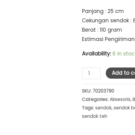
Panjang : 25 cm
Cekungan sendok : 8
Berat : 110 gram
Estimasi Pengiriman
Availability:
6 in stoc
SMVD
Add to c
Sendok
Saji
SKU:
70203790
Categories:
Aksesoris
,
/
Tags:
sendok
,
sendok b
Lauk
sendok teh
quantity