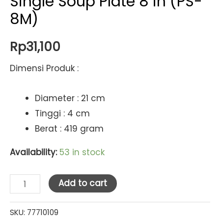
Single Soup Plate 8 in (PS-
8M)
Rp
31,100
Dimensi Produk :
Diameter : 21 cm
Tinggi : 4 cm
Berat : 419 gram
Availability:
53 in stock
Indo
Add to cart
Keramik
Gold
SKU:
77710109