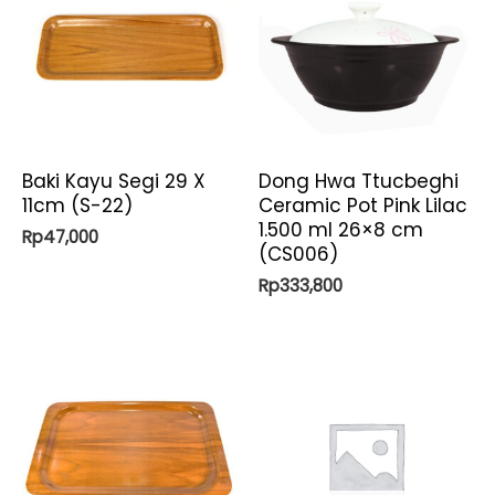
Baki Kayu Segi 29 X
Dong Hwa Ttucbeghi
11cm (S-22)
Ceramic Pot Pink Lilac
1.500 ml 26×8 cm
Rp
47,000
(CS006)
Rp
333,800