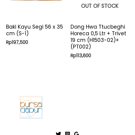
OUT OF STOCK
Baki Kayu Segi 56 x 35
Dong Hwa Ttucbeghi
cm (S-1)
Horeca 0,5 Ltr + Trivet
19 cm (H1503-02)+
Rp
197,500
(PT002)
Rp
113,600