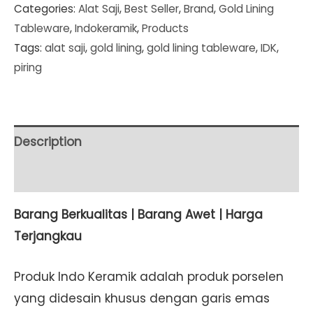
Categories:
Alat Saji
,
Best Seller
,
Brand
,
Gold Lining
Lining
Tableware
,
Indokeramik
,
Products
Single
Tags:
alat saji
,
gold lining
,
gold lining tableware
,
IDK
,
Soup
piring
Plate
8
in
(PS-
Description
8M)
Additional information
quantity
Barang Berkualitas | Barang Awet | Harga
Terjangkau
Produk Indo Keramik adalah produk porselen
yang didesain khusus dengan garis emas