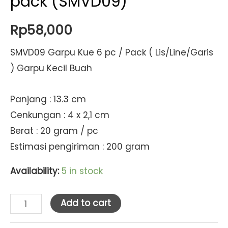
pack (SMVD09)
Rp
58,000
SMVD09 Garpu Kue 6 pc / Pack ( Lis/Line/Garis
) Garpu Kecil Buah
Panjang : 13.3 cm
Cenkungan : 4 x 2,1 cm
Berat : 20 gram / pc
Estimasi pengiriman : 200 gram
Availability:
5 in stock
SMVD
Add to cart
Garpu