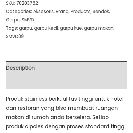
Kue
SKU:
70203752
Categories:
Aksesoris
,
Brand
,
Products
,
Sendok,
6
Garpu
,
SMVD
pcs
Tags:
garpu
,
garpu kecil
,
garpu kue
,
garpu makan
,
/
SMVD09
pack
(SMVD09)
quantity
Description
Additional information
Produk stainless berkualitas tinggi untuk hotel
dan restoran yang bisa membuat ruangan
makan di rumah anda berselera. Setiap
produk dipoles dengan proses standard tinggi,