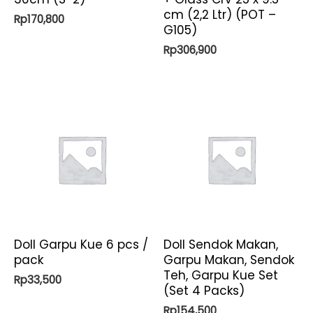
cm (2,2 Ltr) (POT –
Rp
170,800
G105)
Rp
306,900
Doll Garpu Kue 6 pcs /
Doll Sendok Makan,
pack
Garpu Makan, Sendok
Teh, Garpu Kue Set
Rp
33,500
(Set 4 Packs)
Rp
154,500